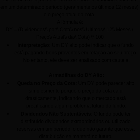
em um determinado período (geralmente os últimos 12 meses) 
e o preço atual da cota. 
A fórmula é:
DY = (Dividendos\\ por\\ Cota\\ nos\\ Últimos\\ 12\\ Meses / 
Preço\\ Atual\\ da\\ Cota) \* 100
Interpretação:
 Um DY alto pode indicar que o fundo 
está pagando bons proventos em relação ao seu preço. 
No entanto, ele deve ser analisado com cautela.
Armadilhas do DY Alto:
Queda no Preço da Cota:
 Um DY pode parecer alto 
simplesmente porque o preço da cota caiu 
drasticamente, indicando que o mercado está 
precificando algum problema futuro do fundo.
Dividendos Não Sustentáveis:
 O fundo pode ter 
distribuído dividendos extraordinários ou utilizado 
reservas em um período, o que não garante que essa 
distribuição se manterá no futuro. 