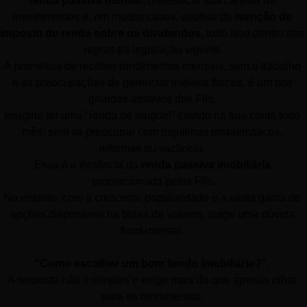
renda passiva mensal
, diversificar sua carteira de 
investimentos e, em muitos casos, usufruir de 
isenção de 
imposto de renda sobre os dividendos
, tudo isso dentro das 
regras da legislação vigente.
A promessa de receber rendimentos mensais, sem o trabalho 
e as preocupações de gerenciar imóveis físicos, é um dos 
grandes atrativos dos FIIs. 
Imagine ter uma "renda de aluguel" caindo na sua conta todo 
mês, sem se preocupar com inquilinos problemáticos, 
reformas ou vacância. 
Essa é a essência da 
renda passiva imobiliária
proporcionada pelos FIIs.
No entanto, com a crescente popularidade e a vasta gama de 
opções disponíveis na bolsa de valores, surge uma dúvida 
fundamental: 
“Como escolher um bom fundo imobiliário?”
. 
A resposta não é simples e exige mais do que apenas olhar 
para os rendimentos. 