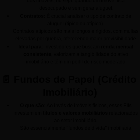
dos imóveis, ou seja, quando um imóvel fica 
desocupado e sem gerar aluguel.
Contratos:
 É crucial analisar o tipo de contrato de 
aluguel (típico ou atípico). 
Contratos atípicos são mais longos e rígidos, com multas 
elevadas por quebra, oferecendo maior previsibilidade.
Ideal para:
 Investidores que buscam 
renda mensal 
consistente
, valorizam a tangibilidade do ativo 
imobiliário e têm um perfil de risco moderado.
📄 Fundos de Papel (Crédito 
Imobiliário)
O que são:
 Ao invés de imóveis físicos, esses FIIs 
investem em 
títulos e valores mobiliários
 relacionados 
ao setor imobiliário. 
São essencialmente "fundos de dívida" imobiliária.