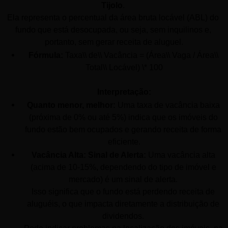
Tijolo
. 
Ela representa o percentual da área bruta locável (ABL) do 
fundo que está desocupada, ou seja, sem inquilinos e, 
portanto, sem gerar receita de aluguel.
Fórmula:
 Taxa\\ de\\ Vacância = (Área\\ Vaga / Área\\ 
Total\\ Locável) \* 100
Interpretação:
Quanto menor, melhor:
 Uma taxa de vacância baixa 
(próxima de 0% ou até 5%) indica que os imóveis do 
fundo estão bem ocupados e gerando receita de forma 
eficiente.
Vacância Alta: Sinal de Alerta:
 Uma vacância alta 
(acima de 10-15%, dependendo do tipo de imóvel e 
mercado) é um sinal de alerta. 
Isso significa que o fundo está perdendo receita de 
aluguéis, o que impacta diretamente a distribuição de 
dividendos. 