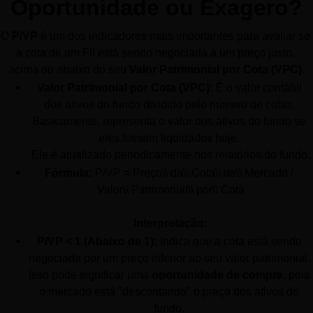
Oportunidade ou Exagero?
O 
P/VP
 é um dos indicadores mais importantes para avaliar se 
a cota de um FII está sendo negociada a um preço justo, 
acima ou abaixo do seu 
Valor Patrimonial por Cota (VPC)
.
Valor Patrimonial por Cota (VPC):
 É o valor contábil 
dos ativos do fundo dividido pelo número de cotas. 
Basicamente, representa o valor dos ativos do fundo se 
eles fossem liquidados hoje. 
Ele é atualizado periodicamente nos relatórios do fundo.
Fórmula:
 P/VP = Preço\\ da\\ Cota\\ de\\ Mercado / 
Valor\\ Patrimonial\\ por\\ Cota
Interpretação:
P/VP < 1 (Abaixo de 1):
 Indica que a cota está sendo 
negociada por um preço inferior ao seu valor patrimonial. 
Isso pode significar uma 
oportunidade de compra
, pois 
o mercado está "descontando" o preço dos ativos do 
fundo. 