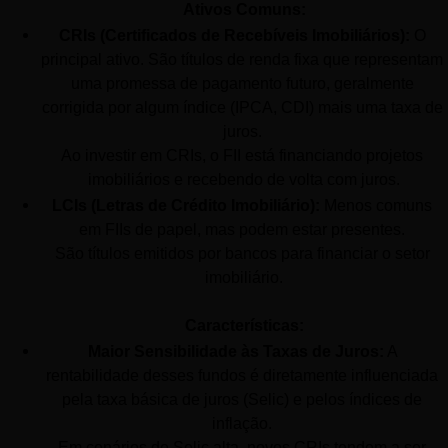
Ativos Comuns:
CRIs (Certificados de Recebíveis Imobiliários):
 O 
principal ativo. São títulos de renda fixa que representam 
uma promessa de pagamento futuro, geralmente 
corrigida por algum índice (IPCA, CDI) mais uma taxa de 
juros. 
Ao investir em CRIs, o FII está financiando projetos 
imobiliários e recebendo de volta com juros.
LCIs (Letras de Crédito Imobiliário):
 Menos comuns 
em FIIs de papel, mas podem estar presentes. 
São títulos emitidos por bancos para financiar o setor 
imobiliário.
Características:
Maior Sensibilidade às Taxas de Juros:
 A 
rentabilidade desses fundos é diretamente influenciada 
pela taxa básica de juros (Selic) e pelos índices de 
inflação. 
Em cenários de Selic alta, novos CRIs tendem a ser 