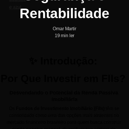
Rentabilidade
Omar Martir
19 min ler
✨ Introdução: 
Por Que Investir em FIIs? 
Desvendando o Potencial da Renda Passiva 
Imobiliária
Os 
Fundos de Investimento Imobiliário (FIIs)
 têm se 
consolidado como uma das opções mais atraentes no 
mercado financeiro brasileiro para quem busca construir 