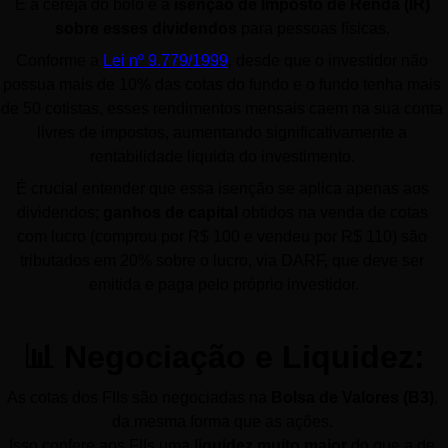
E a cereja do bolo é a 
isenção de Imposto de Renda (IR) 
sobre esses dividendos
 para pessoas físicas. 
Conforme a 
Lei nº 9.779/1999
, desde que o investidor não 
possua mais de 10% das cotas do fundo e o fundo tenha mais 
de 50 cotistas, esses rendimentos mensais caem na sua conta 
livres de impostos, aumentando significativamente a 
rentabilidade líquida do investimento. 
É crucial entender que essa isenção se aplica apenas aos 
dividendos; 
ganhos de capital
 obtidos na venda de cotas 
com lucro (comprou por R$ 100 e vendeu por R$ 110) são 
tributados em 20% sobre o lucro, via DARF, que deve ser 
emitida e paga pelo próprio investidor.
📊 Negociação e Liquidez:
As cotas dos FIIs são negociadas na 
Bolsa de Valores (B3)
, 
da mesma forma que as ações. 
Isso confere aos FIIs uma 
liquidez muito maior
 do que a de 