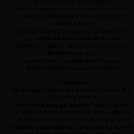
padrão em grandes centros urbanos.
Galpões Logísticos:
 Enormes armazéns e centros de 
distribuição, estrategicamente localizados perto de 
rodovias e portos.
Shoppings Centers:
 Participação em shopping centers, 
com receitas atreladas aos aluguéis das lojas.
Híbridos de Tijolo:
 Fundos que possuem diferentes 
tipos de imóveis físicos.
Imóveis Rurais, Hospitais/Clínicas, Agências 
Bancárias/Varejo:
 Outras especializações.
Características:
Renda Mensal Estável:
 Ideal para quem busca um fluxo 
de caixa mais previsível.
Menor Volatilidade (geralmente):
 Embora sujeitos a 
oscilações de mercado, tendem a ser menos voláteis do 
que os fundos de papel, pois seus ativos são tangíveis.
Dependência da Vacância:
 O grande risco é a vacância 