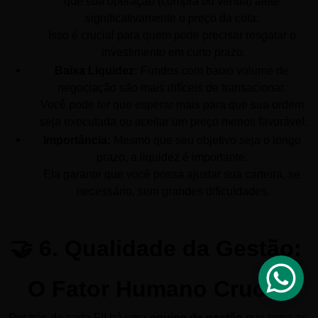
que sua operação (compra ou venda) afete 
significativamente o preço da cota. 
Isso é crucial para quem pode precisar resgatar o 
investimento em curto prazo.
Baixa Liquidez:
 Fundos com baixo volume de 
negociação são mais difíceis de transacionar. 
Você pode ter que esperar mais para que sua ordem 
seja executada ou aceitar um preço menos favorável.
Importância:
 Mesmo que seu objetivo seja o longo 
prazo, a liquidez é importante. 
Ela garante que você possa ajustar sua carteira, se 
necessário, sem grandes dificuldades.
🤝 6. Qualidade da Gestão: 
O Fator Humano Crucial
Por trás de cada FII há uma 
equipe de gestão
 que toma as 