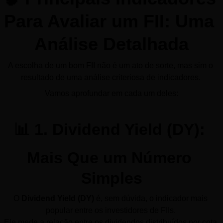
Para Avaliar um FII: Uma 
Análise Detalhada
A escolha de um bom FII não é um ato de sorte, mas sim o 
resultado de uma análise criteriosa de indicadores. 
Vamos aprofundar em cada um deles:
📊 1. Dividend Yield (DY): 
Mais Que um Número 
Simples
O 
Dividend Yield (DY)
 é, sem dúvida, o indicador mais 
popular entre os investidores de FIIs. 
Ele mede a relação entre os dividendos distribuídos por cota 