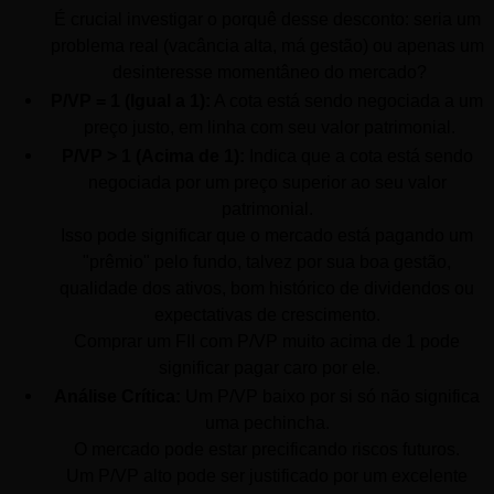
É crucial investigar o porquê desse desconto: seria um 
problema real (vacância alta, má gestão) ou apenas um 
desinteresse momentâneo do mercado?
P/VP = 1 (Igual a 1):
 A cota está sendo negociada a um 
preço justo, em linha com seu valor patrimonial.
P/VP > 1 (Acima de 1):
 Indica que a cota está sendo 
negociada por um preço superior ao seu valor 
patrimonial. 
Isso pode significar que o mercado está pagando um 
"prêmio" pelo fundo, talvez por sua boa gestão, 
qualidade dos ativos, bom histórico de dividendos ou 
expectativas de crescimento. 
Comprar um FII com P/VP muito acima de 1 pode 
significar pagar caro por ele.
Análise Crítica:
 Um P/VP baixo por si só não significa 
uma pechincha. 
O mercado pode estar precificando riscos futuros. 
Um P/VP alto pode ser justificado por um excelente 