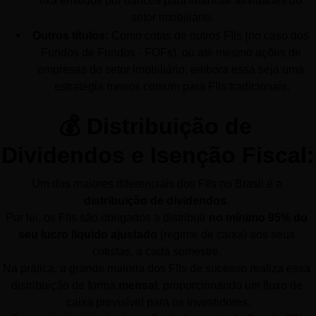
fixa emitidos por bancos para financiar atividades do 
setor imobiliário.
Outros títulos:
 Como cotas de outros FIIs (no caso dos 
Fundos de Fundos - FOFs), ou até mesmo ações de 
empresas do setor imobiliário, embora essa seja uma 
estratégia menos comum para FIIs tradicionais.
💰 Distribuição de 
Dividendos e Isenção Fiscal:
Um dos maiores diferenciais dos FIIs no Brasil é a 
distribuição de dividendos
. 
Por lei, os FIIs são obrigados a distribuir 
no mínimo 95% do 
seu lucro líquido ajustado
 (regime de caixa) aos seus 
cotistas, a cada semestre. 
Na prática, a grande maioria dos FIIs de sucesso realiza essa 
distribuição de forma 
mensal
, proporcionando um fluxo de 
caixa previsível para os investidores.