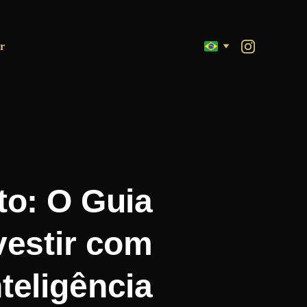
r
to: O Guia
vestir com
nteligência