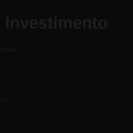
 Investimento
 privada.
ade.
.