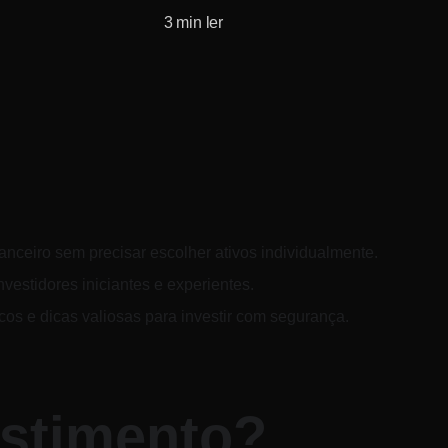
3 min ler
anceiro sem precisar escolher ativos individualmente. 
vestidores iniciantes e experientes. 
cos e dicas valiosas para investir com segurança.
stimento?