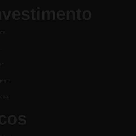
nvestimento
os.
.
os.
ente.
eira.
cos