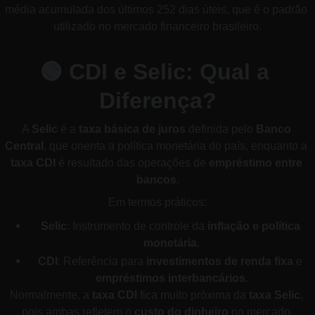
média acumulada dos últimos 252 dias úteis, que é o padrão 
utilizado no mercado financeiro brasileiro.
🟢 
CDI e Selic: Qual a 
Diferença?
A 
Selic
 é a 
taxa básica de juros
 definida pelo 
Banco 
Central
, que orienta a política monetária do país, enquanto a 
taxa CDI
 é resultado das operações de 
empréstimo entre 
bancos
.
Em termos práticos:
Selic
: Instrumento de controle da 
inflação e política 
monetária
.
CDI
: Referência para 
investimentos de renda fixa
 e 
empréstimos interbancários
.
Normalmente, a 
taxa CDI
 fica muito próxima da 
taxa Selic
, 
pois ambas refletem o 
custo do dinheiro
 no mercado 