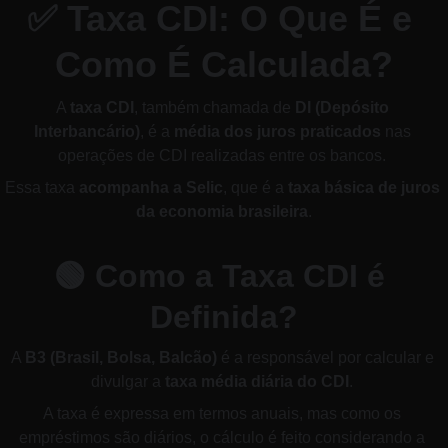
✅ 
Taxa CDI: O Que É e 
Como É Calculada?
A 
taxa CDI
, também chamada de 
DI (Depósito 
Interbancário)
, é a 
média dos juros praticados
 nas 
operações de CDI realizadas entre os bancos. 
Essa taxa 
acompanha a Selic
, que é a 
taxa básica de juros 
da economia brasileira
.
🟢 
Como a Taxa CDI é 
Definida?
A 
B3 (Brasil, Bolsa, Balcão)
 é a responsável por calcular e 
divulgar a 
taxa média diária do CDI
. 
A taxa é expressa em termos anuais, mas como os 
empréstimos são diários, o cálculo é feito considerando a 