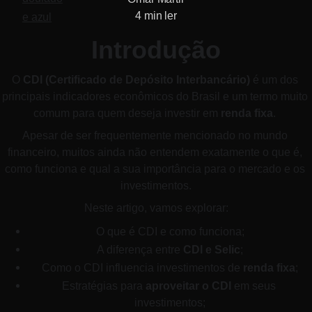
4 min ler
Introdução
O 
CDI (Certificado de Depósito Interbancário)
 é um dos 
principais indicadores econômicos do Brasil e um termo muito 
comum para quem deseja investir em 
renda fixa
. 
Apesar de ser frequentemente mencionado no mundo 
financeiro, muitos ainda não entendem exatamente o que é, 
como funciona e qual a sua importância para o mercado e os 
investimentos.
Neste artigo, vamos explorar:
O que é CDI e como funciona;
A diferença entre 
CDI e Selic
;
Como o CDI influencia investimentos de 
renda fixa
;
Estratégias para 
aproveitar o CDI
 em seus 
investimentos;