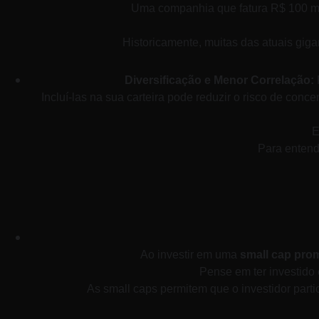
Uma companhia que fatura R$ 100 mil
Historicamente, muitas das atuais gi
Diversificação e Menor Correlação:
Incluí-las na sua carteira pode reduzir o risco de con
E
Para entende
Ao investir em uma 
small cap pro
Pense em ter investid
As small caps permitem que o investidor par