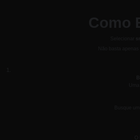
Como E
​Selecionar 
s
Não basta apenas "
B
Uma 
Busque um h
O 