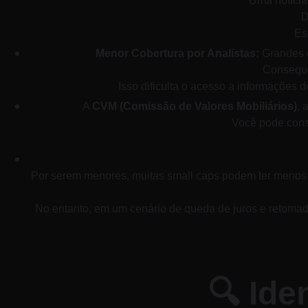
Uma notícia
D
Es
Menor Cobertura por Analistas:
 Grandes 
Conseque
Isso dificulta o acesso a informações 
A 
CVM (Comissão de Valores Mobiliários)
, 
Você pode cons
Por serem menores, muitas small caps podem ter menos
No entanto, em um cenário de queda de juros e retomad
​🔍 Id