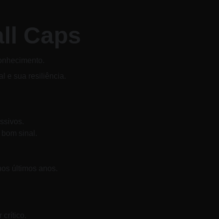
ll Caps
onhecimento. 
 e sua resiliência.
ssivos. 
bom sinal.
nos últimos anos. 
rítico. 