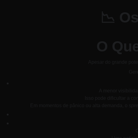
​📉 O
O Que
​Apesar do grande pote
Gere
A menor visibilid
Isso pode dificultar a 
Em momentos de pânico ou alta demanda, o 
spr
O