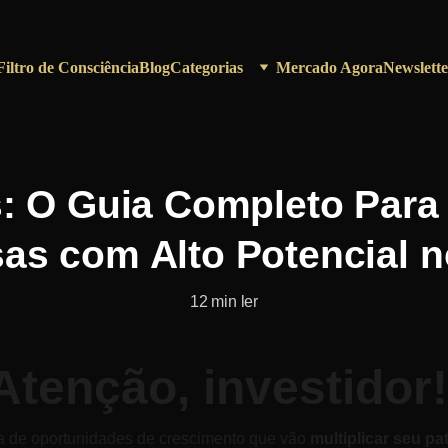
Filtro de Consciência
Blog
Categorias
Mercado Agora
Newslette
: O Guia Completo Para 
s com Alto Potencial n
12 min ler
Atenção, investidor!
 de oportunidades de crescimento que vão 
multiplicar seu pa