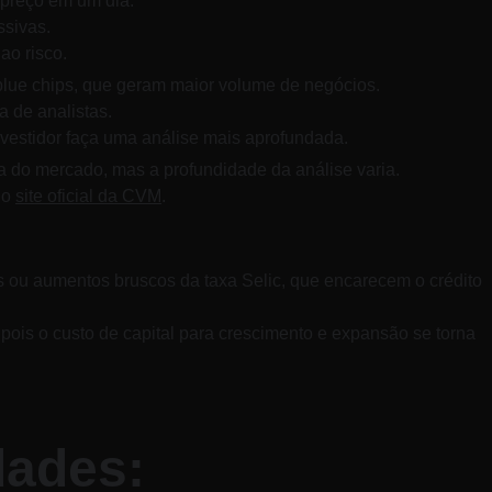
preço em um dia. 
sivas. 
ao risco.
blue chips, que geram maior volume de negócios. 
 de analistas. 
nvestidor faça uma análise mais aprofundada.
a do mercado, mas a profundidade da análise varia. 
o 
site oficial da CVM
.
ou aumentos bruscos da taxa Selic, que encarecem o crédito 
ois o custo de capital para crescimento e expansão se torna 
dades: 