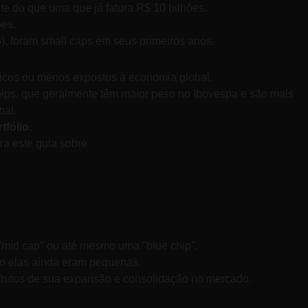
e do que uma que já fatura R$ 10 bilhões. 
es. 
 foram small caps em seus primeiros anos. 
icos ou menos expostos à economia global. 
chips, que geralmente têm maior peso no Ibovespa e são mais 
al. 
tfólio
. 
ra este guia sobre
"mid cap" ou até mesmo uma "blue chip". 
o elas ainda eram pequenas. 
 frutos de sua expansão e consolidação no mercado.