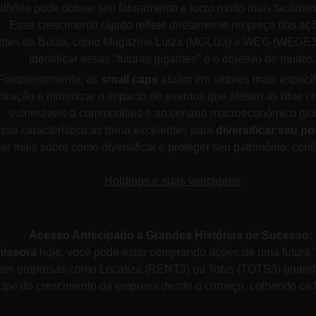
hões pode dobrar seu faturamento e lucro muito mais facilment
Esse crescimento rápido reflete diretamente no preço das açõ
gantes da Bolsa, como Magazine Luiza (MGLU3) e WEG (WEGE3),
Identificar essas "futuras gigantes" é o objetivo de muitos.
 Frequentemente, as 
small caps
 atuam em setores mais específ
centração e minimizar o impacto de eventos que afetam as blue 
vulneráveis a commodities e ao cenário macroeconômico glob
ssa característica as torna excelentes para 
diversificar seu por
r mais sobre como diversificar e proteger seu patrimônio, confi
Holdings e suas vantagens
.
Acesso Antecipado a Grandes Histórias de Sucesso:
missora
 hoje, você pode estar comprando ações de uma futura 
o em empresas como Localiza (RENT3) ou Totvs (TOTS3) quand
ticipe do crescimento da empresa desde o começo, colhendo os