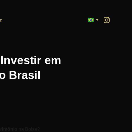
r
Investir em
o Brasil
 
trimônio
 na Bolsa? 