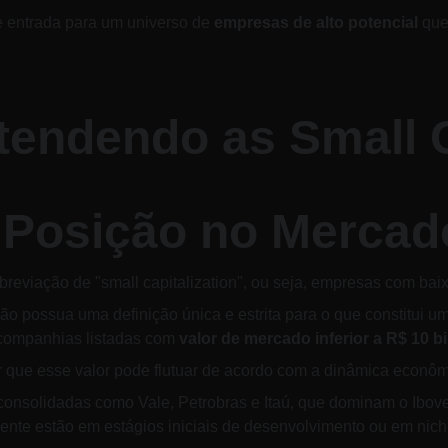
e entrada para um universo de 
empresas de alto potencial
 que
ntendendo as Small 
 Posição no Mercado
breviação de "small capitalization", ou seja, empresas com bai
não possua uma definição única e estrita para o que constitui u
ompanhias listadas com 
valor de mercado inferior a R$ 10 b
r que esse valor pode flutuar de acordo com a dinâmica econô
onsolidadas como Vale, Petrobras e Itaú, que dominam o Iboves
nte estão em estágios iniciais de desenvolvimento ou em nic