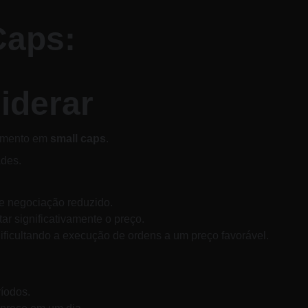
Caps: 
iderar
timento em 
small caps
. 
ades.
e negociação reduzido. 
r significativamente o preço. 
dificultando a execução de ordens a um preço favorável.
íodos. 