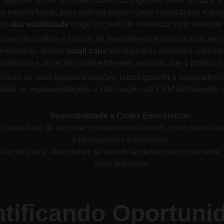
 negativa ou um resultado abaixo do esperado pode derrubar o 
a mesma forma, boas notícias podem gerar valorizações expres
sa 
alta volatilidade
 exige um perfil de investidor mais tolerante 
casas de análise e bancos de investimento tendem a focar em 
ntemente, muitas 
small caps
 têm pouca ou nenhuma cobertura
detalhadas e projeções independentes, exigindo que o próprio i
através de suas regulamentações, busca garantir a transparênci
ultar as regulamentações e informações da CVM diretamente n
Suscetibilidade a Ciclos Econômicos:
 capacidade de absorver choques econômicos, como recessões 
e desaquecem a economia. 
a econômica, elas podem se beneficiar desproporcionalmente, p
mais acessível.
entificando Oportuni