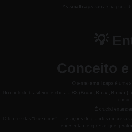
As 
small caps
 são a sua porta d
​💡 E
Conceito e
​O termo 
small caps
 é uma a
No contexto brasileiro, embora a 
B3 (Brasil, Bolsa, Balcão)
 
como c
É crucial entende
​Diferente das "blue chips" — as ações de grandes empresas c
representam empresas que geralme