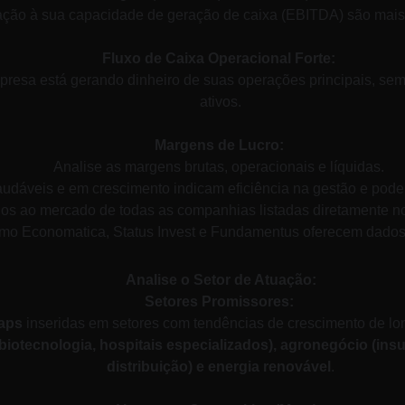
ção à sua capacidade de geração de caixa (EBITDA) são mais res
Fluxo de Caixa Operacional Forte:
empresa está gerando dinheiro de suas operações principais, s
ativos.
Margens de Lucro:
Analise as margens brutas, operacionais e líquidas. 
udáveis e em crescimento indicam eficiência na gestão e poder
dos ao mercado de todas as companhias listadas diretamente n
omo Economatica, Status Invest e Fundamentus oferecem dados 
Analise o Setor de Atuação:
Setores Promissores:
caps
 inseridas em setores com tendências de crescimento de lon
(biotecnologia, hospitais especializados), agronegócio (ins
distribuição) e energia renovável
.