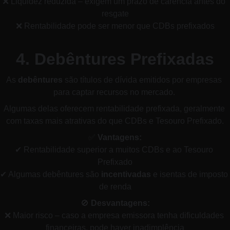
❌ Liquidez reduzida – exigem um prazo de carência antes do 
resgate
❌ Rentabilidade pode ser menor que CDBs prefixados
4. Debêntures Prefixadas
As 
debêntures
 são títulos de dívida emitidos por empresas 
para captar recursos no mercado. 
Algumas delas oferecem rentabilidade prefixada, geralmente 
com taxas mais atrativas do que CDBs e Tesouro Prefixado.
✅ 
Vantagens:
✔ Rentabilidade superior a muitos CDBs e ao Tesouro 
Prefixado
✔ Algumas debêntures são 
incentivadas
 e isentas de imposto 
de renda
🚫 
Desvantagens:
❌ Maior risco – caso a empresa emissora tenha dificuldades 
financeiras, pode haver inadimplência