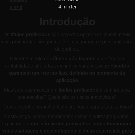
4 min ler
Introdução
Os 
títulos prefixados
 são uma das opções de investimento 
mais procuradas por quem deseja segurança e previsibilidade 
de ganhos. 
Diferentemente dos 
títulos pós-fixados
, que têm sua 
rentabilidade atrelada a um índice variável, os 
prefixados 
garantem um retorno fixo, definido no momento da 
aplicação
.
Mas será que investir em 
títulos prefixados
 é sempre uma 
boa escolha? Quais são os riscos envolvidos? 
Como escolher o melhor título prefixado para a sua carteira?
Neste artigo, vamos responder a essas e outras perguntas, 
explicando 
o que são títulos prefixados, como funcionam, 
suas vantagens e desvantagens, e dicas essenciais para 