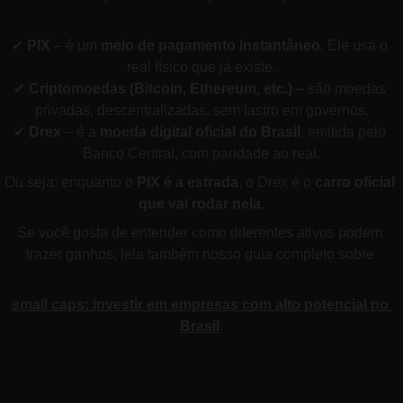
✔ 
PIX
 – é um 
meio de pagamento instantâneo
. Ele usa o 
real físico que já existe.
✔ 
Criptomoedas (Bitcoin, Ethereum, etc.)
 – são moedas 
privadas, descentralizadas, sem lastro em governos.
✔ 
Drex
 – é a 
moeda digital oficial do Brasil
, emitida pelo 
Banco Central, com paridade ao real.
Ou seja: enquanto o 
PIX é a estrada
, o Drex é o 
carro oficial 
que vai rodar nela
.
Se você gosta de entender como diferentes ativos podem 
trazer ganhos, leia também nosso guia completo sobre 
small caps: investir em empresas com alto potencial no 
Brasil
.