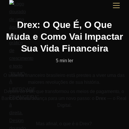
Drex: O Que É, O Que
Muda e Como Vai Impactar
Sua Vida Financeira
5 min ler
O sistema financeiro brasileiro está prestes a viver uma das 
maiores revoluções de sua história. 
Depois do 
PIX
, que transformou os meios de pagamento, o 
Banco Central avança para um novo passo: o 
Drex
 — o Real 
Digital.
Mas afinal, o que é o Drex? 