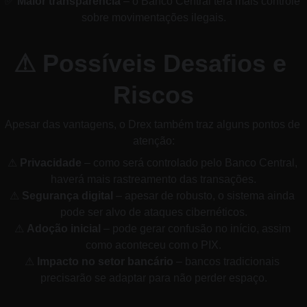
✅ 
Maior transparência
 – o Banco Central terá mais controle 
sobre movimentações ilegais.
⚠ Possíveis Desafios e 
Riscos
Apesar das vantagens, o Drex também traz alguns pontos de 
atenção:
⚠ 
Privacidade
 – como será controlado pelo Banco Central, 
haverá mais rastreamento das transações.
⚠ 
Segurança digital
 – apesar de robusto, o sistema ainda 
pode ser alvo de ataques cibernéticos.
⚠ 
Adoção inicial
 – pode gerar confusão no início, assim 
como aconteceu com o PIX.
⚠ 
Impacto no setor bancário
 – bancos tradicionais 
precisarão se adaptar para não perder espaço.